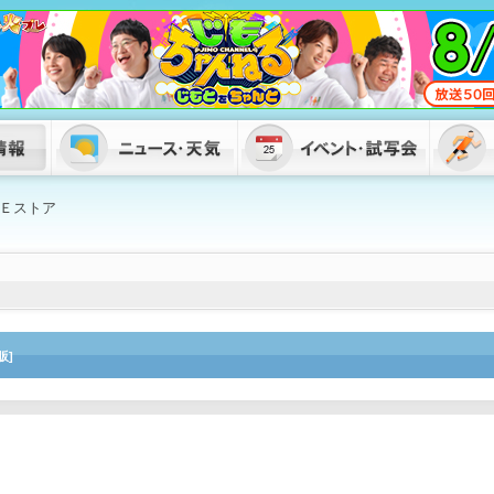
Ｅストア
販]