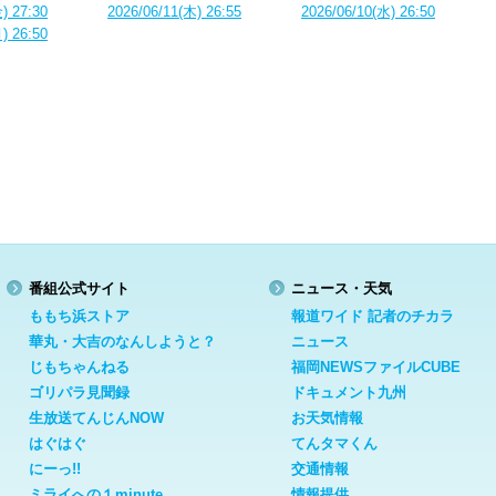
) 27:30
2026/06/11(木) 26:55
2026/06/10(水) 26:50
) 26:50
番組公式サイト
ニュース・天気
ももち浜ストア
報道ワイド 記者のチカラ
華丸・大吉のなんしようと？
ニュース
じもちゃんねる
福岡NEWSファイルCUBE
ゴリパラ見聞録
ドキュメント九州
生放送てんじんNOW
お天気情報
はぐはぐ
てんタマくん
にーっ!!
交通情報
ミライへの１minute
情報提供