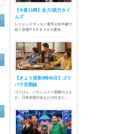
【今夜11時】
全力!脱力タイ
ムズ
レジェンドサッカー選手が生中継で
続々登場!?ＡＫＢ４８小栗有...
も
し
【きょう深夜0時45分】
ゴリ
パラ見聞録
覚
ゴリけん、パラシュート部隊の３人
が、日本全国のあなたの行きた...