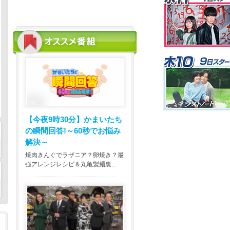
【今夜9時30分】
かまいたち
の瞬間回答!～60秒でお悩み
解決～
焼肉きんぐでラザニア？卵焼き？最
強アレンジレシピ＆丸亀製麺裏...