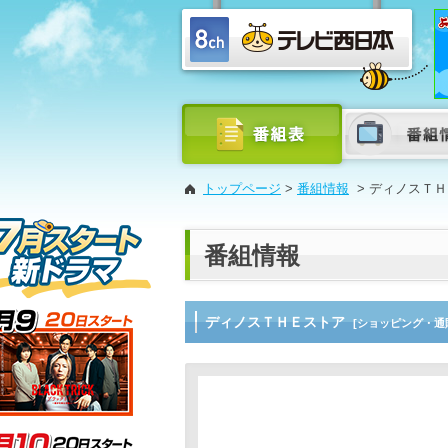
トップページ
>
番組情報
>
ディノスＴＨ
番組情報
ディノスＴＨＥストア
[ショッピング・通