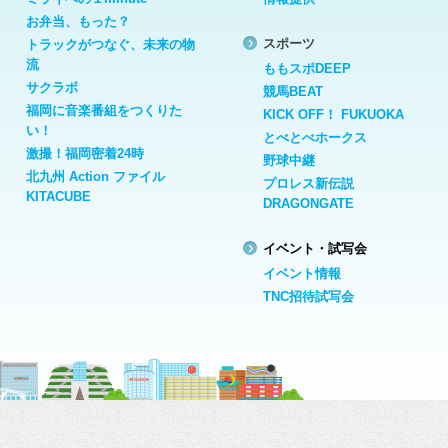
お弁当、もった？
スポーツ
トラックがつなぐ、未来の物
流
ももスポDEEP
サクラボ
競馬BEAT
福岡に音楽番組をつくりた
KICK OFF！ FUKUOKA
い！
とべとべホークス
激撮！福岡密着24時
野球中継
北九州 Action ファイル
プロレス新伝説
KITACUBE
DRAGONGATE
イベント・試写会
イベント情報
TNC招待試写会