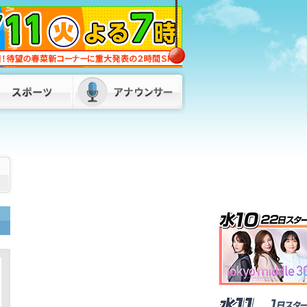
福岡県・福岡市・北九州市が「副首都」
指定目指し初の連絡会議 服部知事「県
内の市町村、経済界の皆さんとも力を合
わせて」
2026/08/07 17:50
松尾県議が自民県議団の会長を辞任 後
任は8月10日に選挙で決定へ 福岡県議
会
2026/08/07 17:00
SNSで知り合った“投資家”の話を信じ…
4900万円超だまし取られる 30代女性
が被害 山口・下関市
2026/08/07
17:00
72歳男がスーツ姿で正社員装い…デパー
トのバックヤードで“窃盗”繰り返した
か 全国10都府県で400万円超の被害
福岡県警
2026/08/07 18:55