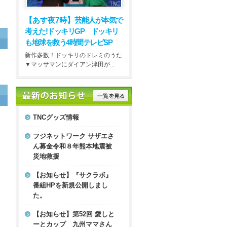
【あす夜7時】
芸能人が本気で
考えた!ドッキリGP ドッキリ
も地球を救う4時間テレビSP
新作多数！ドッキリのドレミのうた
▼マッサマンにダイアン津田が...
TNCグッズ情報
フジネットワーク サザエさ
ん募金令和８年熊本地震被
災地救援
【お知らせ】『サクラボ』
番組HPを新規公開しまし
た。
【お知らせ】第52回 愛しと
ーとカップ 九州ママさん