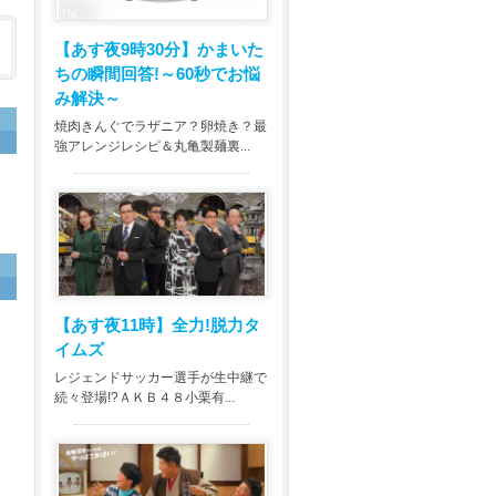
【あす夜9時30分】
かまいた
ちの瞬間回答!～60秒でお悩
み解決～
焼肉きんぐでラザニア？卵焼き？最
強アレンジレシピ＆丸亀製麺裏...
ウ
【あす夜11時】
全力!脱力タ
イムズ
レジェンドサッカー選手が生中継で
続々登場!?ＡＫＢ４８小栗有...
ス
当