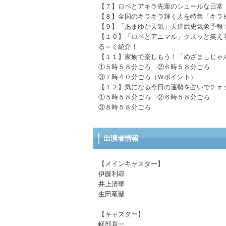
【７】ロペとアキラ先輩のシュールな日常
【８】全国のキラキラ輝く人を特集「キラ
【９】「あまゆか天気」天達武史気象予報
【１０】「ロペとアニマル」クスッと笑え
る～く紹介！
【１１】家族で楽しもう！「めざましじゃ
①５時５８分ごろ ②６時５８分ごろ
③７時４０分ごろ（Ｗポイント）
【１２】気になる今日の運勢を占いでチェ
①５時５８分ごろ ②６時５８分ごろ
③８時５８分ごろ
出演者情報
【メインキャスター】
伊藤利尋
井上清華
生田竜聖
【キャスター】
軽部真一