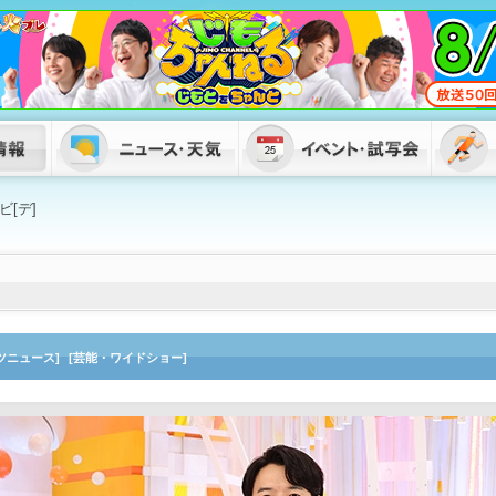
[デ]
ツニュース]
[芸能・ワイドショー]