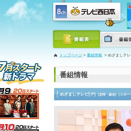
トップページ
>
番組情報
>
めざましテレビ
番組情報
めざましテレビ[デ]
[定時・総合]
[スポー