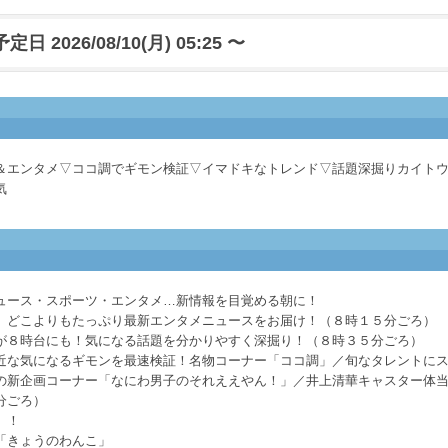
日 2026/08/10(月) 05:25 〜
＆エンタメ▽ココ調でギモン検証▽イマドキなトレンド▽話題深掘りカイト
気
ュース・スポーツ・エンタメ…新情報を目覚める朝に！
」どこよりもたっぷり最新エンタメニュースをお届け！（８時１５分ごろ）
が８時台にも！気になる話題を分かりやすく深掘り！（８時３５分ごろ）
近な気になるギモンを最速検証！名物コーナー「ココ調」／旬なタレントに
の新企画コーナー「なにわ男子のそれええやん！」／井上清華キャスター体
分ごろ）
」！
「きょうのわんこ」