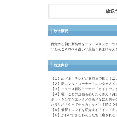
放送予定
放送概要
目覚める朝に新情報をニュース＆スポーツ
▽わんこ＆ロペ＆占い▽最新！あまゆか天
放送内容
【１】めざましテレビが９時まで拡大！ニ
【２】新エンタメコーナー「エンタＭＡＸ
【３】ニュース解説コーナー「カイトウ」
【４】曜日ごとの企画も盛りだくさん！身
ポットを当てたエンタメ企画／なにわ男子
たりリポ「やってセイカ」など（７時２０
【５】最新トレンドを紹介する「イマドキ
【６】かわいすぎるわんこたちに癒される