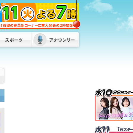
「ネパールは天国」蔵内議長の発言が波
紋 維新・吉村代表「福岡県議会改革を
公約に」 県外の議長も「本当に配慮に
欠けている」
2026/08/06 18:45
「閉める店は増えるのでは」食料品消費
税“1%減税” 外食業界から懸念の声 ス
ーパーは「値札の付け替えが大変」 福
岡
2026/08/06 18:20
キットづくりで学ぶ超小型人工衛星 高
校生30人が参加「将来はJAXAで仕事し
たい」 九州工業大学でワークショッ
プ 福岡
2026/08/06 17:50
「倉庫から爆発音」目撃者から通報 倉
庫と住宅計4棟を全焼 1棟は空き家との
情報も 福岡・柳川市
2026/08/06
19:20