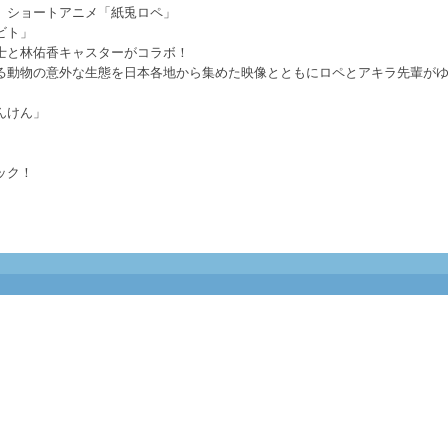
 ショートアニメ「紙兎ロペ」
ビト」
士と林佑香キャスターがコラボ！
る動物の意外な生態を日本各地から集めた映像とともにロペとアキラ先輩が
んけん」
ック！