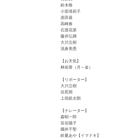
鈴木唯
小室瑛莉子
原田葵
高崎春
石渡花菜
藤井弘輝
大川立樹
浅倉美恩
【お天気】
林佑香（月～金）
【リポーター】
大川立樹
谷尻萌
上垣皓太朗
【ナレーター】
森昭一郎
笹谷陽子
國井千聖
鈴夏あや【イマドキ】