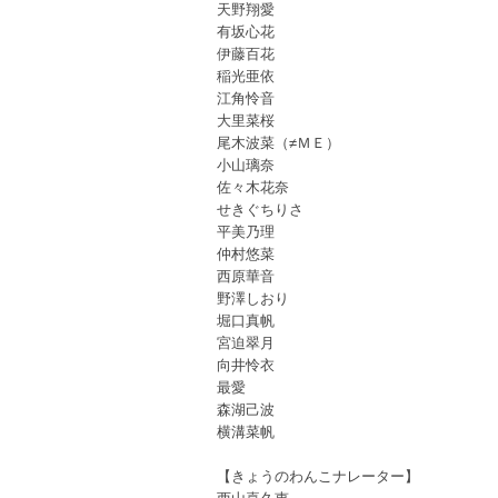
天野翔愛
有坂心花
伊藤百花
稲光亜依
江角怜音
大里菜桜
尾木波菜（≠ＭＥ）
小山璃奈
佐々木花奈
せきぐちりさ
平美乃理
仲村悠菜
西原華音
野澤しおり
堀口真帆
宮迫翠月
向井怜衣
最愛
森湖己波
横溝菜帆
【きょうのわんこナレーター】