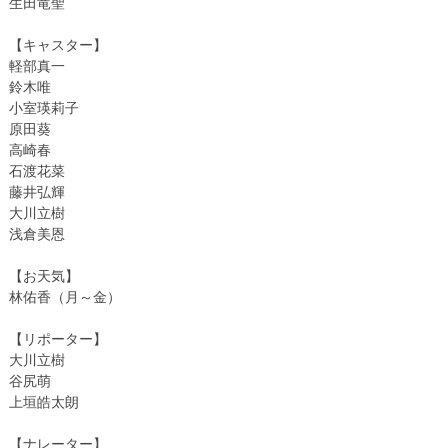
生田竜聖
【キャスター】
軽部真一
鈴木唯
小室瑛莉子
原田葵
高崎春
石渡花菜
藤井弘輝
大川立樹
浅倉美恩
【お天気】
林佑香（月～金）
【リポーター】
大川立樹
谷尻萌
上垣皓太朗
【ナレーター】