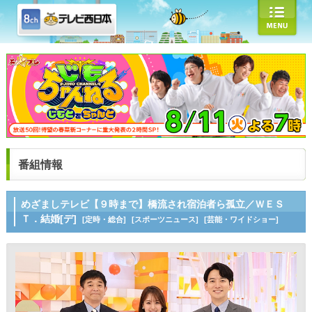
番組情報
めざましテレビ【９時まで】橋流され宿泊者ら孤立／ＷＥＳ
Ｔ．結婚[デ]
[定時・総合]
[スポーツニュース]
[芸能・ワイドショー]