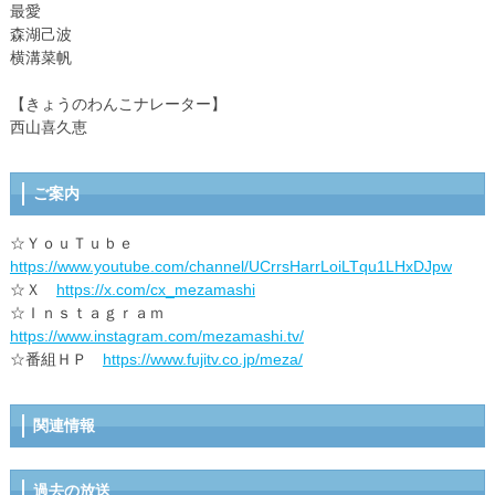
最愛
森湖己波
横溝菜帆
【きょうのわんこナレーター】
西山喜久恵
ご案内
☆ＹｏｕＴｕｂｅ
https://www.youtube.com/channel/UCrrsHarrLoiLTqu1LHxDJpw
☆Ｘ
https://x.com/cx_mezamashi
☆Ｉｎｓｔａｇｒａｍ
https://www.instagram.com/mezamashi.tv/
☆番組ＨＰ
https://www.fujitv.co.jp/meza/
関連情報
過去の放送