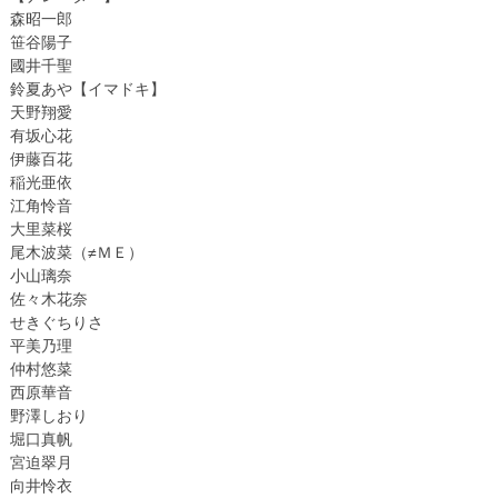
森昭一郎
笹谷陽子
國井千聖
鈴夏あや【イマドキ】
天野翔愛
有坂心花
伊藤百花
稲光亜依
江角怜音
大里菜桜
尾木波菜（≠ＭＥ）
小山璃奈
佐々木花奈
せきぐちりさ
平美乃理
仲村悠菜
西原華音
野澤しおり
堀口真帆
宮迫翠月
向井怜衣