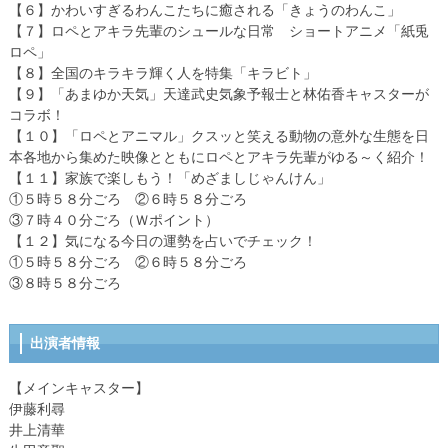
【６】かわいすぎるわんこたちに癒される「きょうのわんこ」
【７】ロペとアキラ先輩のシュールな日常 ショートアニメ「紙兎
ロペ」
【８】全国のキラキラ輝く人を特集「キラビト」
【９】「あまゆか天気」天達武史気象予報士と林佑香キャスターが
コラボ！
【１０】「ロペとアニマル」クスッと笑える動物の意外な生態を日
本各地から集めた映像とともにロペとアキラ先輩がゆる～く紹介！
【１１】家族で楽しもう！「めざましじゃんけん」
①５時５８分ごろ ②６時５８分ごろ
③７時４０分ごろ（Ｗポイント）
【１２】気になる今日の運勢を占いでチェック！
①５時５８分ごろ ②６時５８分ごろ
③８時５８分ごろ
出演者情報
【メインキャスター】
伊藤利尋
井上清華