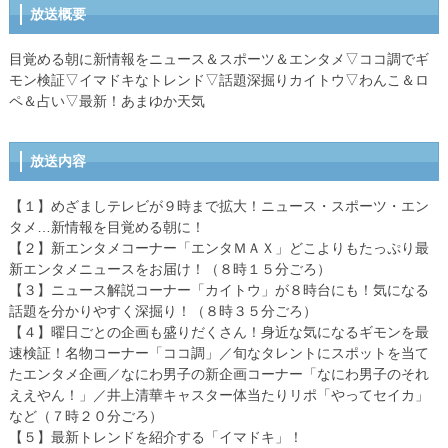
放送概要
目覚める朝に新情報をニュース＆スポーツ＆エンタメ▽ココ調でギ
モン検証▽イマドキなトレンド▽話題深掘りカイトウ▽わんこ＆ロ
ペ＆占い▽最新！あまゆか天気
放送内容
【１】めざましテレビが９時まで拡大！ニュース・スポーツ・エン
タメ…新情報を目覚める朝に！
【２】新エンタメコーナー「エンタＭＡＸ」どこよりもたっぷり最
新エンタメニュースをお届け！（８時１５分ごろ）
【３】ニュース解説コーナー「カイトウ」が８時台にも！気になる
話題を分かりやすく深掘り！（８時３５分ごろ）
【４】曜日ごとの企画も盛りだくさん！身近な気になるギモンを最
速検証！名物コーナー「ココ調」／旬なタレントにスポットを当て
たエンタメ企画／なにわ男子の新企画コーナー「なにわ男子のそれ
ええやん！」／井上清華キャスター体当たりリポ「やってセイカ」
など（７時２０分ごろ）
【５】最新トレンドを紹介する「イマドキ」！