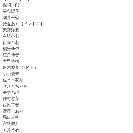
森昭一郎
笹谷陽子
國井千聖
鈴夏あや【イマドキ】
天野翔愛
有坂心花
伊藤百花
稲光亜依
江角怜音
大里菜桜
尾木波菜（≠ＭＥ）
小山璃奈
佐々木花奈
せきぐちりさ
平美乃理
仲村悠菜
西原華音
野澤しおり
堀口真帆
宮迫翠月
向井怜衣