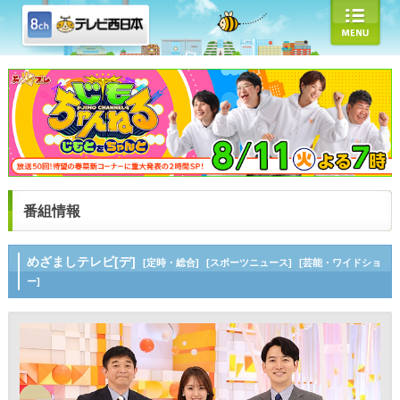
番組情報
めざましテレビ[デ]
[定時・総合]
[スポーツニュース]
[芸能・ワイドショ
ー]