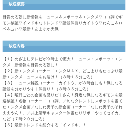
放送概要
目覚める朝に新情報をニュース＆スポーツ＆エンタメ▽ココ調でギ
モン検証▽イマドキなトレンド▽話題深掘りカイトウ▽わんこ＆ロ
ペ＆占い▽最新！あまゆか天気
放送内容
【１】めざましテレビが９時まで拡大！ニュース・スポーツ・エン
タメ…新情報を目覚める朝に！
【２】新エンタメコーナー「エンタＭＡＸ」どこよりもたっぷり最
新エンタメニュースをお届け！（８時１５分ごろ）
【３】ニュース解説コーナー「カイトウ」が８時台にも！気になる
話題を分かりやすく深掘り！（８時３５分ごろ）
【４】曜日ごとの企画も盛りだくさん！身近な気になるギモンを最
速検証！名物コーナー「ココ調」／旬なタレントにスポットを当て
たエンタメ企画／なにわ男子の新企画コーナー「なにわ男子のそれ
ええやん！」／井上清華キャスター体当たりリポ「やってセイカ」
など（７時２０分ごろ）
【５】最新トレンドを紹介する「イマドキ」！