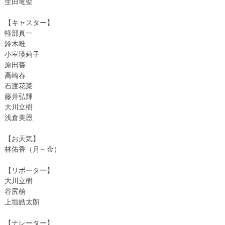
生田竜聖
【キャスター】
軽部真一
鈴木唯
小室瑛莉子
原田葵
高崎春
石渡花菜
藤井弘輝
大川立樹
浅倉美恩
【お天気】
林佑香（月～金）
【リポーター】
大川立樹
谷尻萌
上垣皓太朗
【ナレーター】