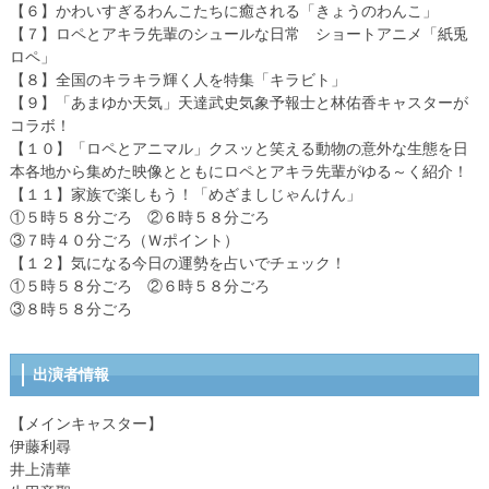
【６】かわいすぎるわんこたちに癒される「きょうのわんこ」
【７】ロペとアキラ先輩のシュールな日常 ショートアニメ「紙兎
ロペ」
【８】全国のキラキラ輝く人を特集「キラビト」
【９】「あまゆか天気」天達武史気象予報士と林佑香キャスターが
コラボ！
【１０】「ロペとアニマル」クスッと笑える動物の意外な生態を日
本各地から集めた映像とともにロペとアキラ先輩がゆる～く紹介！
【１１】家族で楽しもう！「めざましじゃんけん」
①５時５８分ごろ ②６時５８分ごろ
③７時４０分ごろ（Ｗポイント）
【１２】気になる今日の運勢を占いでチェック！
①５時５８分ごろ ②６時５８分ごろ
③８時５８分ごろ
出演者情報
【メインキャスター】
伊藤利尋
井上清華