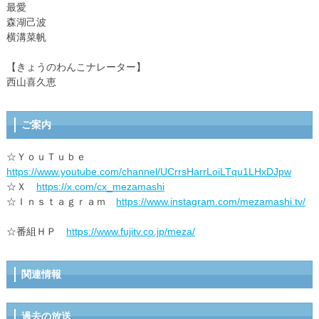
最愛
森湖己波
横溝菜帆
【きょうのわんこナレーター】
西山喜久恵
ご案内
☆ＹｏｕＴｕｂｅ
https://www.youtube.com/channel/UCrrsHarrLoiLTqu1LHxDJpw
☆Ｘ
https://x.com/cx_mezamashi
☆Ｉｎｓｔａｇｒａｍ
https://www.instagram.com/mezamashi.tv/
☆番組ＨＰ
https://www.fujitv.co.jp/meza/
関連情報
過去の放送