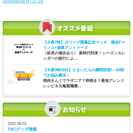
2026/06/08(月) 27:20
【今夜7時】
J1リーグ開幕記念マッチ 横浜Fマ
リノス×鹿島アントラーズ
（延長の場合あり） 新時代到来！シーズンカレ
ンダーの移行によ...
【今夜9時30分】
かまいたちの瞬間回答!～60秒
でお悩み解決～
焼肉きんぐでラザニア？卵焼き？最強アレンジ
レシピ＆丸亀製麺裏...
2026.08.03
TNCグッズ情報