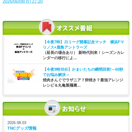
2026/06/08(月) 27:20
【今夜7時】
J1リーグ開幕記念マッチ 横浜Fマ
リノス×鹿島アントラーズ
（延長の場合あり） 新時代到来！シーズンカレ
ンダーの移行によ...
【今夜9時30分】
かまいたちの瞬間回答!～60秒
でお悩み解決～
焼肉きんぐでラザニア？卵焼き？最強アレンジ
レシピ＆丸亀製麺裏...
2026.08.03
TNCグッズ情報