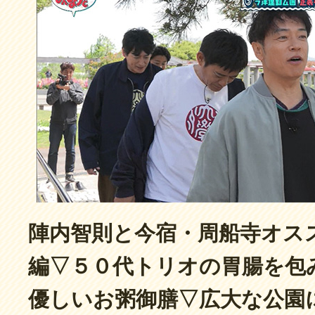
陣内智則と今宿・周船寺オス
編▽５０代トリオの胃腸を包
優しいお粥御膳▽広大な公園