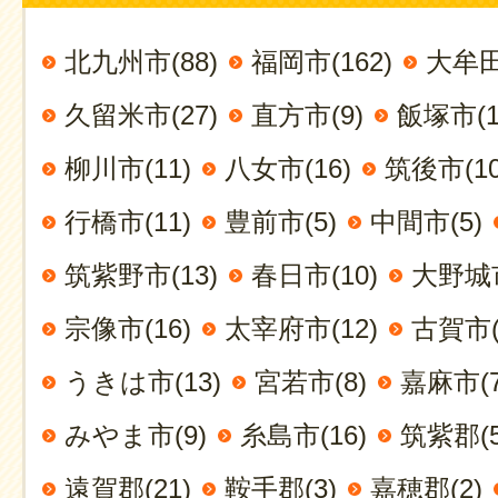
北九州市(88)
福岡市(162)
大牟田
久留米市(27)
直方市(9)
飯塚市(1
柳川市(11)
八女市(16)
筑後市(10
行橋市(11)
豊前市(5)
中間市(5)
筑紫野市(13)
春日市(10)
大野城市
宗像市(16)
太宰府市(12)
古賀市(
うきは市(13)
宮若市(8)
嘉麻市(7
みやま市(9)
糸島市(16)
筑紫郡(5
遠賀郡(21)
鞍手郡(3)
嘉穂郡(2)