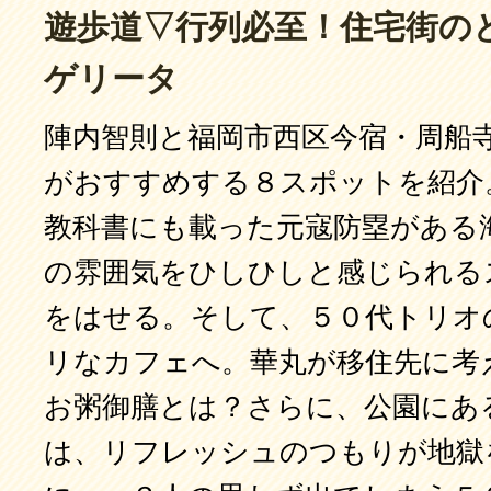
遊歩道▽行列必至！住宅街の
ゲリータ
陣内智則と福岡市西区今宿・周船
がおすすめする８スポットを紹介
教科書にも載った元寇防塁がある
の雰囲気をひしひしと感じられる
をはせる。そして、５０代トリオ
リなカフェへ。華丸が移住先に考
お粥御膳とは？さらに、公園にあ
は、リフレッシュのつもりが地獄