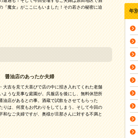
の遭遇も！そして今回登場するご夫婦は原田地区で酒
の『魔女』がここにもいました！その若さの秘密に迫
年
 醤油店のあったか夫婦
・大吉を見て大喜びで店の中に招き入れてくれた老舗
いような見事な庭園が。呉服店を後にし、無料休憩所
醤油店があるとの事。酒蔵で試飲をさせてもらった
たりは、何度もお代わりをしてしまう。そして今回の
平和なご夫婦ですが、奥様が旦那さんに対する不満と