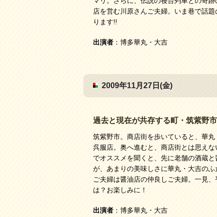
マリ。さらに、伝説の寝台列車との奇跡
店を営む川原さんご夫婦。いま巷で話題
ります!!
出演者
：博多華丸・大吉
2009年11月27日(金)
過去と現在が共存する町・筑紫野市
筑紫野市。商店街を歩いていると、華丸
呉服店。奥へ進むと、商店街とは思えな
でオススメを聞くと、先に老舗の酒蔵と
が、あまりの美味しさに華丸・大吉のふ
ご夫婦は醤油店の仲良しご夫婦。一見、
は？お楽しみに！
出演者
：博多華丸・大吉