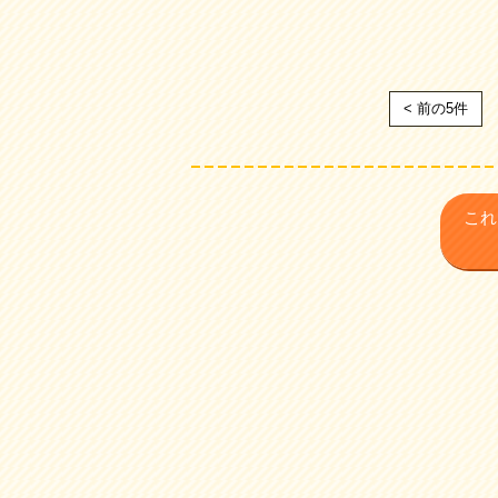
< 前の5件
これ