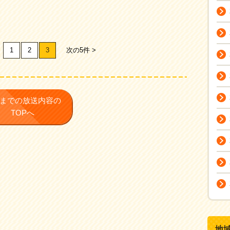
1
2
3
次の5件 >
までの放送内容の
TOPへ
地