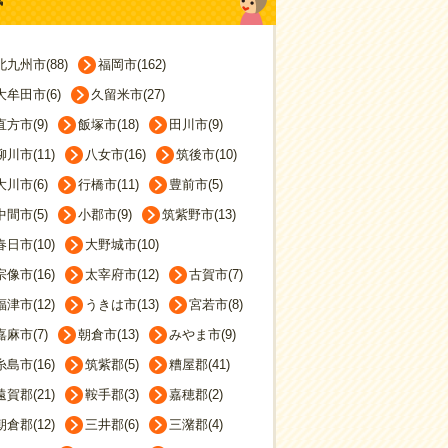
北九州市(88)
福岡市(162)
大牟田市(6)
久留米市(27)
直方市(9)
飯塚市(18)
田川市(9)
柳川市(11)
八女市(16)
筑後市(10)
大川市(6)
行橋市(11)
豊前市(5)
中間市(5)
小郡市(9)
筑紫野市(13)
春日市(10)
大野城市(10)
宗像市(16)
太宰府市(12)
古賀市(7)
福津市(12)
うきは市(13)
宮若市(8)
嘉麻市(7)
朝倉市(13)
みやま市(9)
糸島市(16)
筑紫郡(5)
糟屋郡(41)
遠賀郡(21)
鞍手郡(3)
嘉穂郡(2)
朝倉郡(12)
三井郡(6)
三潴郡(4)