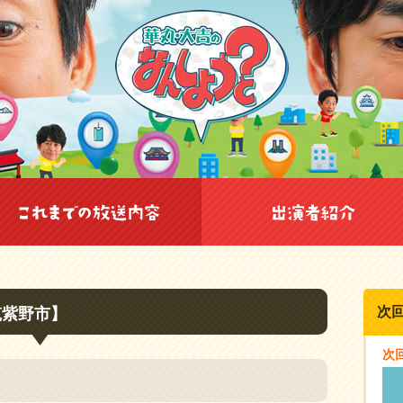
次
筑紫野市】
次