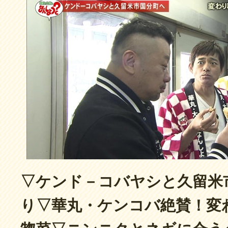
▽ケンド－コバヤシと久留米
り▽華丸・ケンコバ絶賛！変