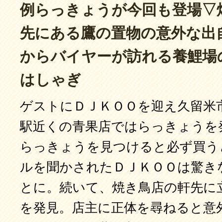
例らっきょうが今回も登場▽
先にある鷹の置物の意外な出自
からバイヤーが訪れる養鯉場
はしゃぎ
ゲストにＤＪＫＯＯを迎え久留米
駅近くの青果店ではらっきょうを
らっきょうを見つけると必ず買う
ルを聞かされたＤＪＫＯＯは驚き
とに。続いて、焼き鳥店の軒先に
を発見。店主に正体を尋ねると意