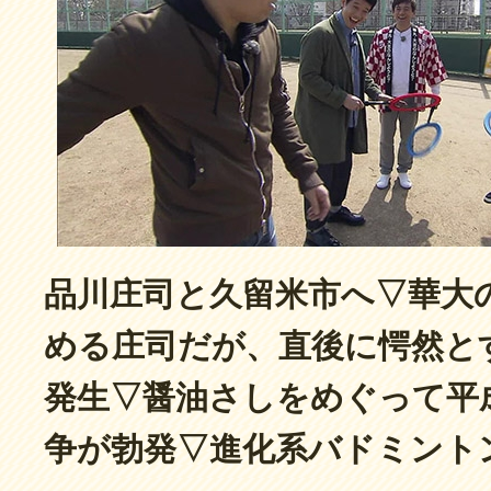
品川庄司と久留米市へ▽華大
める庄司だが、直後に愕然と
発生▽醤油さしをめぐって平
争が勃発▽進化系バドミント