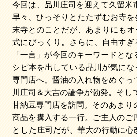
今回は、品川庄司を迎えて久留米
早々、ひっそりとたたずむお寺を
末寺とのことだが、あまりにもオ
式にびっくり。さらに、自由すぎ
「一言」が今回のキーワードとな
シピ本を出している品川が気にな
専門店へ。醤油の入れ物をめぐっ
川庄司＆大吉の論争が勃発。そし
甘納豆専門店を訪問。そのあまり
商品を購入する一行。ご主人のご
とした庄司だが、華大の行動に心