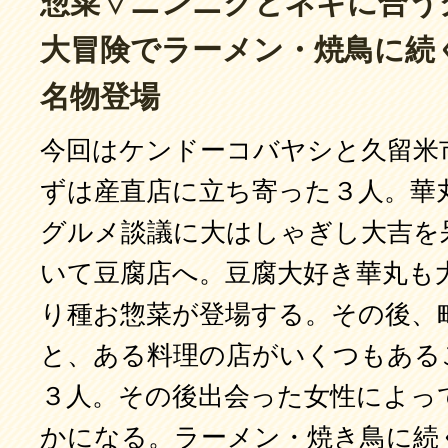
惣菜▽ニンニクとネギに合う
大冒険でラーメン・焼鳥に続
名物登場
今回はケンドーコバヤシと久留米
ずは産直店に立ち寄った３人。華
グルメ談議に大はしゃぎし大吉を
いて豆腐店へ。豆腐大好き華丸も
り種お惣菜が登場する。その後、
と、ある料理の店がいくつもある
３人。その後出会った女性によっ
かになる。ラーメン・焼き鳥に続