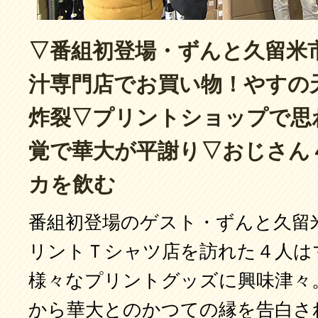
▽番組初登場・ずんと久留米
汁専門店でお買い物！やすの
炸裂▽プリントショップで思
覚で華大が平謝り▽おじさん
カを飲む
番組初登場のゲスト・ずんと久留
リントＴシャツ店を訪れた４人は
様々なプリントグッズに興味津々
から華大とのかつての縁を告白さ