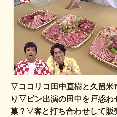
▽ココリコ田中直樹と久留米
り▽ピン出演の田中を戸惑わ
菓？▽客と打ち合わせして販