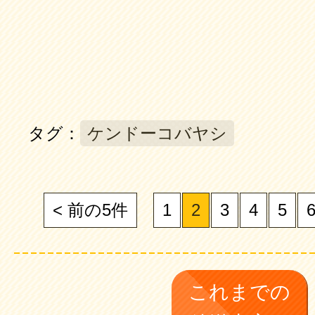
タグ：
ケンドーコバヤシ
< 前の5件
1
2
3
4
5
これまでの