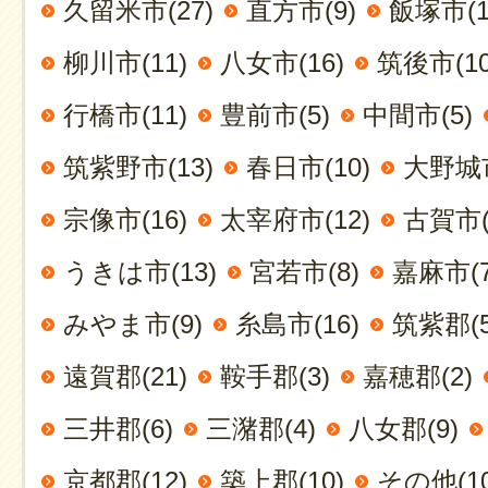
久留米市(27)
直方市(9)
飯塚市(1
柳川市(11)
八女市(16)
筑後市(10
行橋市(11)
豊前市(5)
中間市(5)
筑紫野市(13)
春日市(10)
大野城市
宗像市(16)
太宰府市(12)
古賀市(
うきは市(13)
宮若市(8)
嘉麻市(7
みやま市(9)
糸島市(16)
筑紫郡(5
遠賀郡(21)
鞍手郡(3)
嘉穂郡(2)
三井郡(6)
三潴郡(4)
八女郡(9)
京都郡(12)
築上郡(10)
その他(10