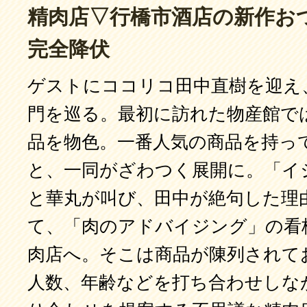
精肉店▽行橋市酒店の新作お
完全降伏
ゲストにココリコ田中直樹を迎え
門を巡る。最初に訪れた物産館で
品を物色。一番人気の商品を持っ
と、一同がざわつく展開に。「イ
と華丸が叫び、田中が絶句した理
て、「肉のアドバイジング」の看
肉店へ。そこは商品が陳列されて
人数、年齢などを打ち合わせしな