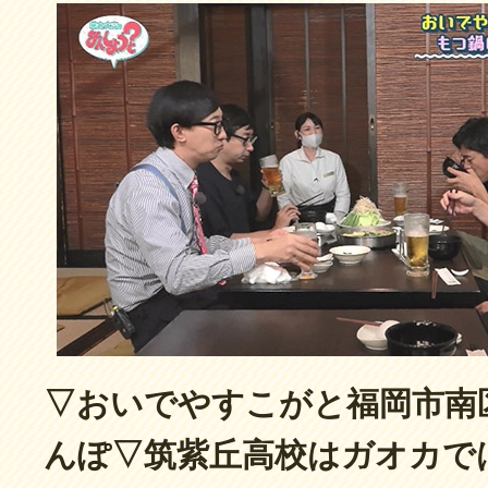
▽おいでやすこがと福岡市南
んぽ▽筑紫丘高校はガオカで