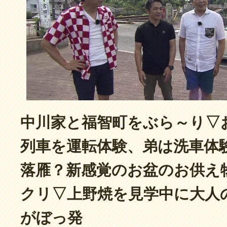
中川家と福智町をぶら～り▽
列車を運転体験、弟は洗車体
落雁？新感覚のお盆のお供え
クリ▽上野焼を見学中に大人
がぼっ発