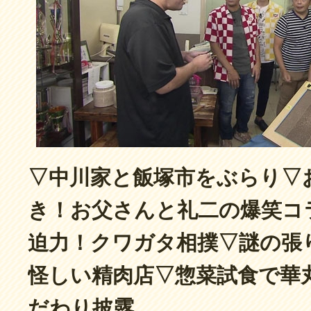
▽中川家と飯塚市をぶらり▽
き！お父さんと礼二の爆笑コ
迫力！クワガタ相撲▽謎の張
怪しい精肉店▽惣菜試食で華
だわり披露