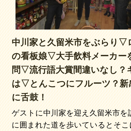
中川家と久留米市をぶらり▽
の看板娘▽大手飲料メーカー
問▽流行語大賞間違いなし？
は▽とんこつにフルーツ？新
に舌鼓！
ゲストに中川家を迎え久留米市を
に囲まれた道を歩いているとそこ