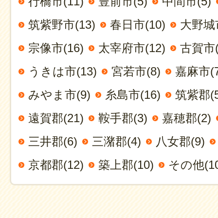
行橋市(11)
豊前市(5)
中間市(5)
筑紫野市(13)
春日市(10)
大野城市
宗像市(16)
太宰府市(12)
古賀市(
うきは市(13)
宮若市(8)
嘉麻市(7
みやま市(9)
糸島市(16)
筑紫郡(5
遠賀郡(21)
鞍手郡(3)
嘉穂郡(2)
三井郡(6)
三潴郡(4)
八女郡(9)
京都郡(12)
築上郡(10)
その他(10