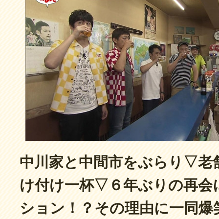
中川家と中間市をぶらり▽老
け付け一杯▽６年ぶりの再会
ション！？その理由に一同爆