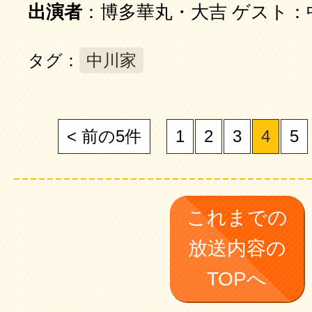
出演者
：博多華丸・大吉 ゲスト：
タグ：
中川家
< 前の5件
1
2
3
4
5
これまでの
放送内容の
TOPへ