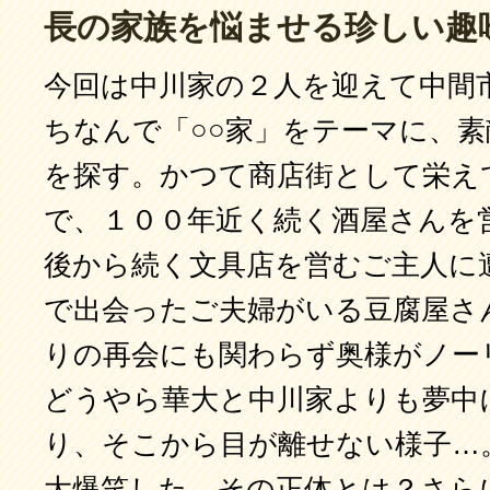
長の家族を悩ませる珍しい趣
今回は中川家の２人を迎えて中間
ちなんで「○○家」をテーマに、
を探す。かつて商店街として栄え
で、１００年近く続く酒屋さんを
後から続く文具店を営むご主人に
で出会ったご夫婦がいる豆腐屋さ
りの再会にも関わらず奥様がノー
どうやら華大と中川家よりも夢中
り、そこから目が離せない様子…
大爆笑した、その正体とは？さら