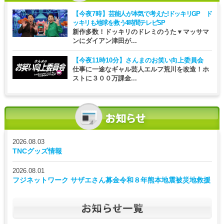
【今夜7時】
芸能人が本気で考えた!ドッキリGP ド
ッキリも地球を救う4時間テレビSP
新作多数！ドッキリのドレミのうた▼マッサマ
ンにダイアン津田が...
【今夜11時10分】
さんまのお笑い向上委員会
仕事に一途なギャル芸人エルフ荒川を改造！ホ
ストに３００万課金...
2026.08.03
TNCグッズ情報
2026.08.01
フジネットワーク サザエさん募金令和８年熊本地震被災地救援