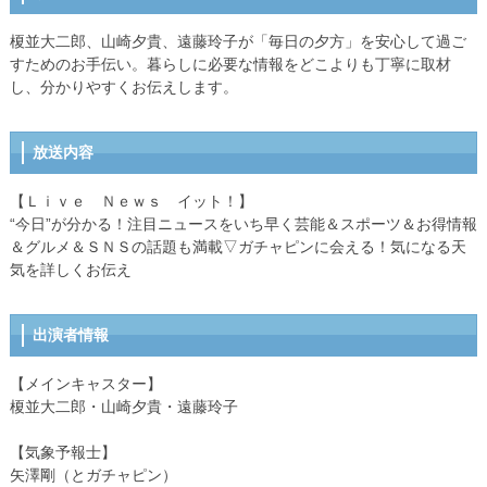
榎並大二郎、山崎夕貴、遠藤玲子が「毎日の夕方」を安心して過ご
すためのお手伝い。暮らしに必要な情報をどこよりも丁寧に取材
し、分かりやすくお伝えします。
放送内容
【Ｌｉｖｅ Ｎｅｗｓ イット！】
“今日”が分かる！注目ニュースをいち早く芸能＆スポーツ＆お得情報
＆グルメ＆ＳＮＳの話題も満載▽ガチャピンに会える！気になる天
気を詳しくお伝え
出演者情報
【メインキャスター】
榎並大二郎・山崎夕貴・遠藤玲子
【気象予報士】
矢澤剛（とガチャピン）