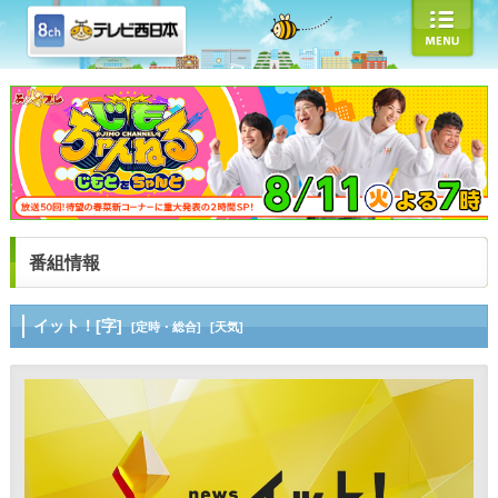
番組情報
イット！[字]
[定時・総合]
[天気]