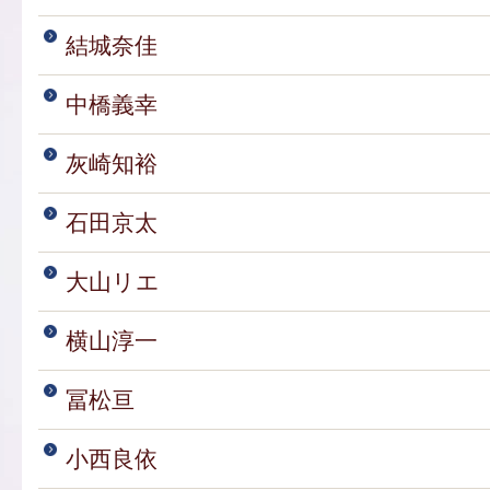
結城奈佳
中橋義幸
灰崎知裕
石田京太
大山リエ
横山淳一
冨松亘
小西良依