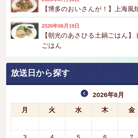
【博多のおいさんが！】上海風
2026年06月19日
【朝光のあさひる土鍋ごはん】
ごはん
放送日から探す
2026年8月
月
火
水
木
金
3
4
5
6
7