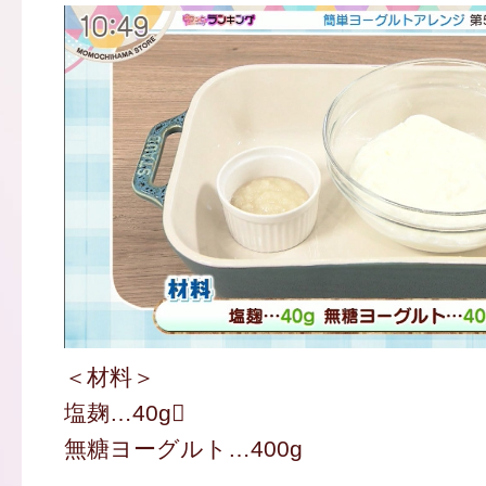
＜材料＞
塩麹…40g
無糖ヨーグルト…400g