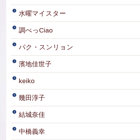
水曜マイスター
調べっCiao
パク・スンリョン
濱地佳世子
keiko
幾田淳子
結城奈佳
中橋義幸