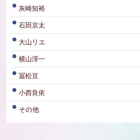
灰崎知裕
石田京太
大山リエ
横山淳一
冨松亘
小西良依
その他