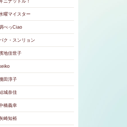
キニナットル！
水曜マイスター
調べっCiao
パク・スンリョン
濱地佳世子
keiko
幾田淳子
結城奈佳
中橋義幸
灰崎知裕