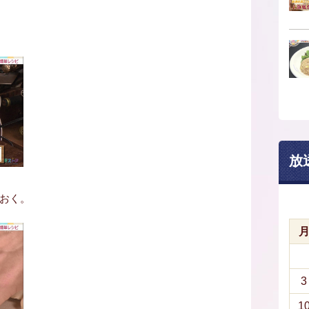
放
おく。
3
1