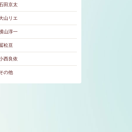
石田京太
大山リエ
横山淳一
冨松亘
小西良依
その他