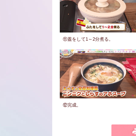
⑪蓋をして1～2分煮る。
⑫完成。