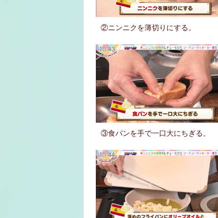
②ニンニクを薄切りにする。
③食パンを手で一口大にちぎる。