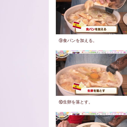
⑨食パンを加える。
⑩生卵を落とす。