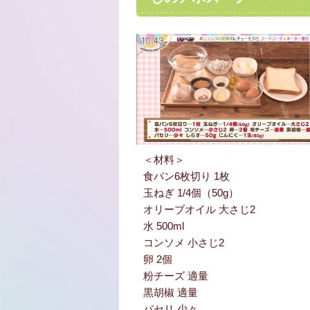
＜材料＞
食パン6枚切り 1枚
玉ねぎ 1/4個（50g）
オリーブオイル 大さじ2
水 500ml
コンソメ 小さじ2
卵 2個
粉チーズ 適量
黒胡椒 適量
パセリ 少々