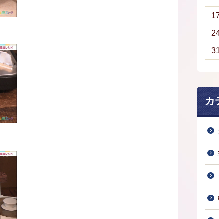
1
2
3
カ